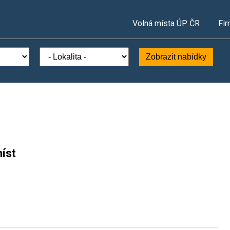
Volná místa ÚP ČR
Fir
Zobrazit nabídky
íst