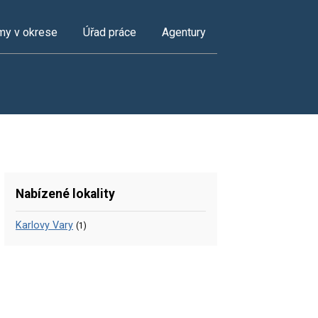
my v okrese
Úřad práce
Agentury
Nabízené lokality
Karlovy Vary
(1)