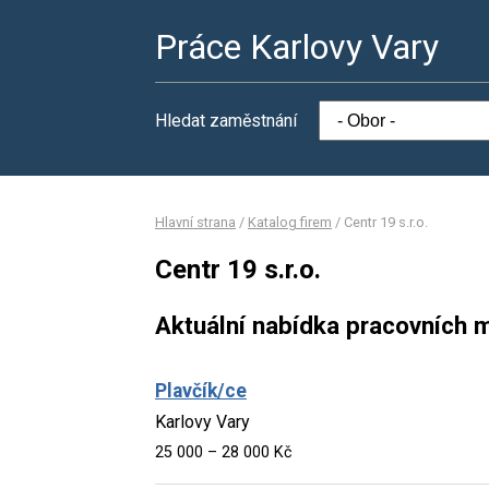
Práce Karlovy Vary
Hledat zaměstnání
Hlavní strana
/
Katalog firem
/
Centr 19 s.r.o.
Centr 19 s.r.o.
Aktuální nabídka pracovních m
Plavčík/ce
Karlovy Vary
25 000 – 28 000 Kč