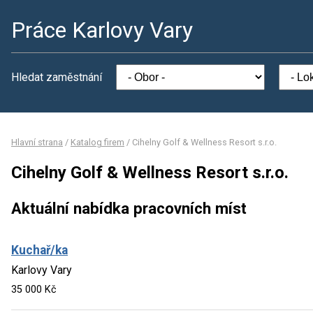
Práce Karlovy Vary
Hledat zaměstnání
Hlavní strana
/
Katalog firem
/
Cihelny Golf & Wellness Resort s.r.o.
Cihelny Golf & Wellness Resort s.r.o.
Aktuální nabídka pracovních míst
Kuchař/ka
Karlovy Vary
35 000 Kč