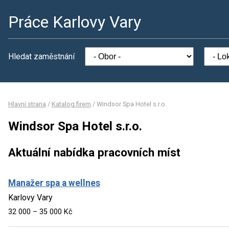
Práce Karlovy Vary
Hledat zaměstnání
Hlavní strana
/
Katalog firem
/
Windsor Spa Hotel s.r.o.
Windsor Spa Hotel s.r.o.
Aktuální nabídka pracovních míst
Manažer spa a wellnes
Karlovy Vary
32 000 – 35 000 Kč