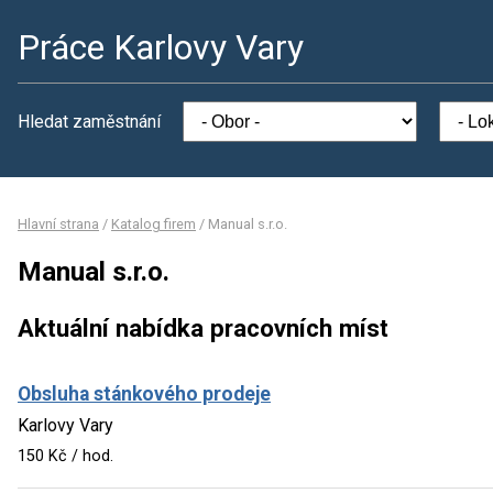
Práce Karlovy Vary
Hledat zaměstnání
Hlavní strana
/
Katalog firem
/
Manual s.r.o.
Manual s.r.o.
Aktuální nabídka pracovních míst
Obsluha stánkového prodeje
Karlovy Vary
150 Kč / hod.