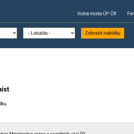
Volná místa ÚP ČR
Fir
Zobrazit nabídky
íst
dku.