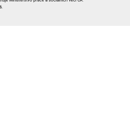
uje Ministerstvo práce a sociálních věcí ČR.
6.