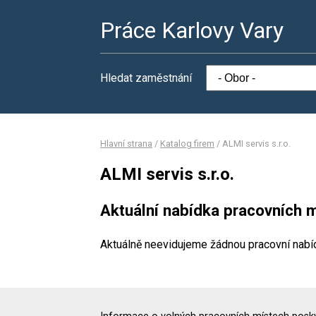
Práce Karlovy Vary
Hledat zaměstnání
Hlavní strana
/
Katalog firem
/
ALMI servis s.r.o.
ALMI servis s.r.o.
Aktuální nabídka pracovních m
Aktuálně neevidujeme žádnou pracovní nabí