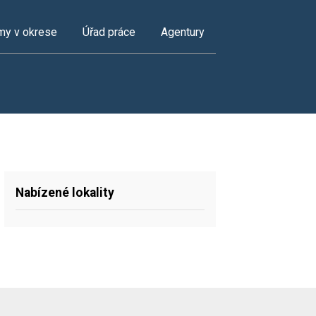
my v okrese
Úřad práce
Agentury
Nabízené lokality