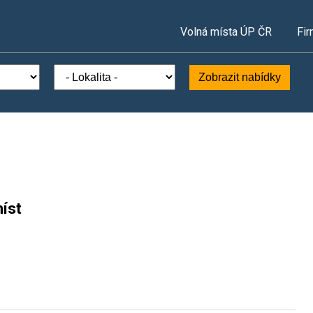
Volná místa ÚP ČR
Fir
Zobrazit nabídky
íst