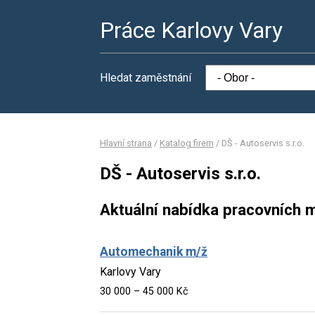
Práce Karlovy Vary
Hledat zaměstnání
Hlavní strana
/
Katalog firem
/
DŠ - Autoservis s.r.o.
DŠ - Autoservis s.r.o.
Aktuální nabídka pracovních m
Automechanik m/ž
Karlovy Vary
30 000 – 45 000 Kč