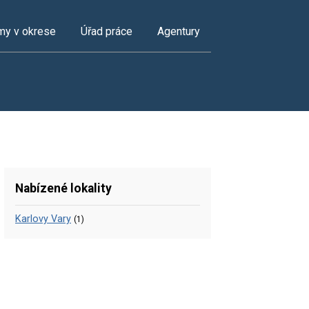
my v okrese
Úřad práce
Agentury
Nabízené lokality
Karlovy Vary
(1)