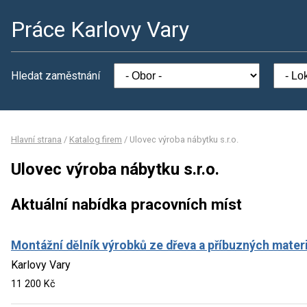
Práce Karlovy Vary
Hledat zaměstnání
Hlavní strana
/
Katalog firem
/
Ulovec výroba nábytku s.r.o.
Ulovec výroba nábytku s.r.o.
Aktuální nabídka pracovních míst
Montážní dělník výrobků ze dřeva a příbuzných mater
Karlovy Vary
11 200 Kč