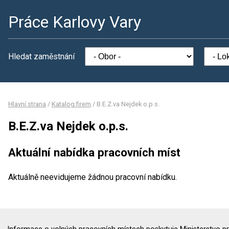
Práce Karlovy Vary
Hledat zaměstnání
Hlavní strana
/
Katalog firem
/
B.E.Z.va Nejdek o.p.s.
B.E.Z.va Nejdek o.p.s.
Aktuální nabídka pracovních míst
Aktuálně neevidujeme žádnou pracovní nabídku.