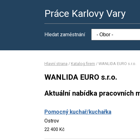
Práce Karlovy Vary
Hledat zaměstnání
Hlavní strana
/
Katalog firem
/
WANLIDA EURO s.r.o.
WANLIDA EURO s.r.o.
Aktuální nabídka pracovních m
Pomocný kuchař/kuchařka
Ostrov
22 400 Kč