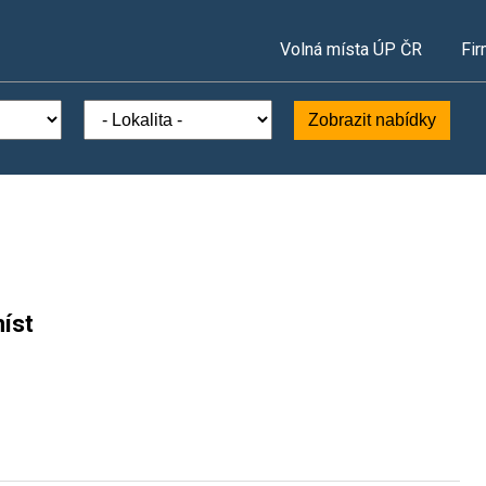
Volná místa ÚP ČR
Fir
Zobrazit nabídky
íst