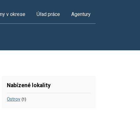
my v okrese
Úřad práce
Agentury
Nabízené lokality
Ostrov
(1)