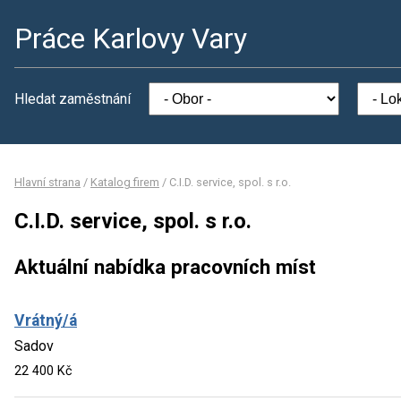
Práce Karlovy Vary
Hledat zaměstnání
Hlavní strana
/
Katalog firem
/
C.I.D. service, spol. s r.o.
C.I.D. service, spol. s r.o.
Aktuální nabídka pracovních míst
Vrátný/á
Sadov
22 400 Kč