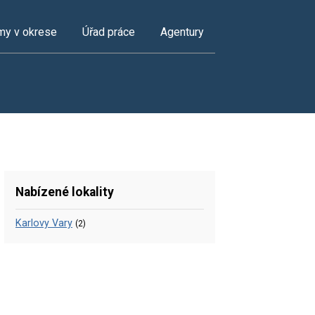
my v okrese
Úřad práce
Agentury
Nabízené lokality
Karlovy Vary
(2)