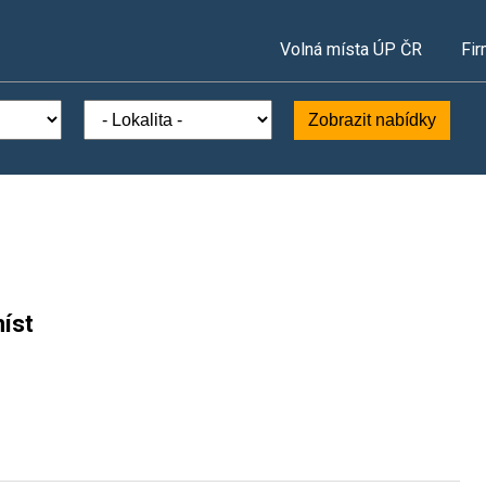
Volná místa ÚP ČR
Fir
Zobrazit nabídky
íst