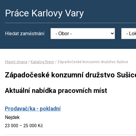
Práce Karlovy Vary
Hledat zaměstnání
Hlavní strana
/
Katalog firem
/
Západočeské konzumní družstvo Sušice
Západočeské konzumní družstvo Sušic
Aktuální nabídka pracovních míst
Prodavač/ka - pokladní
Nejdek
23 000 – 25 000 Kč