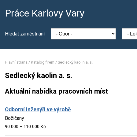
Práce Karlovy Vary
Hledat zaměstnání
Hlavní strana
/
Katalog firem
/
Sedlecký kaolin a. s.
Sedlecký kaolin a. s.
Aktuální nabídka pracovních míst
Odborní inženýři ve výrobě
Božičany
90 000 – 110 000 Kč