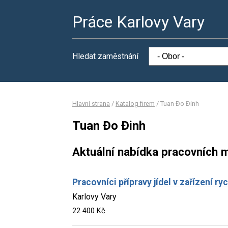
Práce Karlovy Vary
Hledat zaměstnání
Hlavní strana
/
Katalog firem
/
Tuan Đo Đinh
Tuan Đo Đinh
Aktuální nabídka pracovních m
Pracovníci přípravy jídel v zařízení r
Karlovy Vary
22 400 Kč