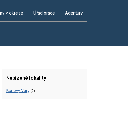
my v okrese
Úřad práce
Agentury
Nabízené lokality
Karlovy Vary
(3)