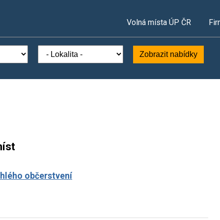
Volná místa ÚP ČR
Fir
Zobrazit nabídky
íst
ychlého občerstvení