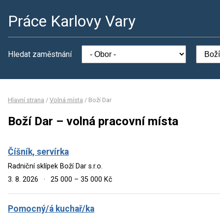
Práce Karlovy Vary
Hledat zaměstnání
Hlavní strana
/
Volná místa
/
Boží Dar
Boží Dar – volná pracovní místa
Číšník, servírka
Radniční sklípek Boží Dar s.r.o.
3. 8. 2026
·
25 000 – 35 000 Kč
Pomocný/á kuchař/ka