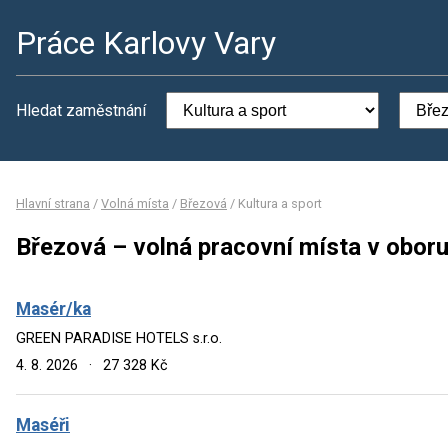
Práce Karlovy Vary
Hledat zaměstnání
Hlavní strana
/
Volná místa
/
Březová
/
Kultura a sport
Březová – volná pracovní místa v oboru
Masér/ka
GREEN PARADISE HOTELS s.r.o.
4. 8. 2026
·
27 328 Kč
Maséři