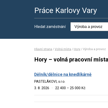
Práce Karlovy Vary
Hledat zaměstnání
Hlavní strana
/
Volná místa
/
Hory
/
Výroba a provoz
Hory – volná pracovní míst
Dělník/dělnice na knedlíkárně
PASTELÁKOVI, s.r.o.
3. 8. 2026
·
22 400 – 25 000 Kč