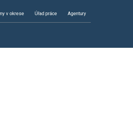
my v okrese
Úřad práce
Agentury