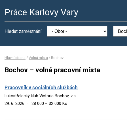
Práce Karlovy Vary
Hledat zaměstnání
Hlavní strana
/
Volná místa
/
Bochov
Bochov – volná pracovní místa
Pracovník v sociálních službách
Lukostřelecký klub Victoria Bochov, z.s.
29. 6. 2026
·
28 000 – 32 000 Kč