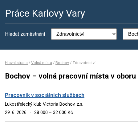
Práce Karlovy Vary
Hledat zaměstnání
Hlavní strana
/
Volná místa
/
Bochov
/
Zdravotnictví
Bochov – volná pracovní místa v oboru 
Pracovník v sociálních službách
Lukostřelecký klub Victoria Bochov, z.s.
29. 6. 2026
·
28 000 – 32 000 Kč