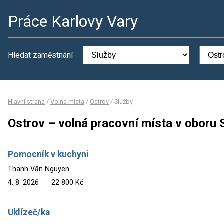
Práce Karlovy Vary
Hledat zaměstnání
Hlavní strana
/
Volná místa
/
Ostrov
/
Služby
Ostrov – volná pracovní místa v oboru 
Pomocník v kuchyni
Thanh Văn Nguyen
4. 8. 2026
·
22 800 Kč
Uklízeč/ka