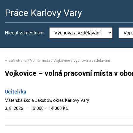
Práce Karlovy Vary
Hledat zaměstnání
Hlavní strana
/
Volná místa
/
Vojkovice
/
Výchova a vzdělávání
Vojkovice – volná pracovní místa v obo
Učitel/ka
Mateřská škola Jakubov, okres Karlovy Vary
3. 8. 2026
·
13 000 – 14 000 Kč