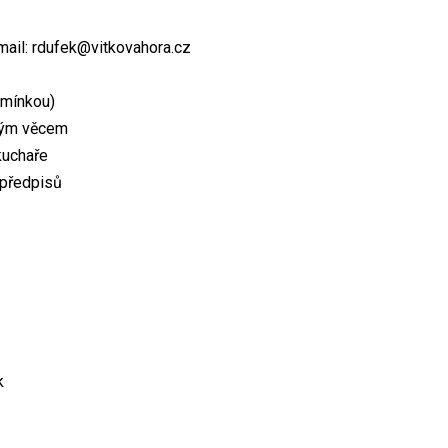
-mail: rdufek@vitkovahora.cz
dmínkou)
ovým věcem
kuchaře
 předpisů
k