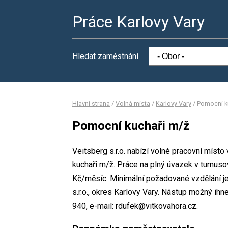
Práce Karlovy Vary
Hledat zaměstnání
Hlavní strana
/
Volná místa
/
Karlovy Vary
/
Pomocní k
Pomocní kuchaři m/ž
Veitsberg s.r.o. nabízí volné pracovní míst
kuchaři m/ž. Práce na plný úvazek v turnu
Kč/měsíc. Minimální požadované vzdělání je 
s.r.o., okres Karlovy Vary. Nástup možný ihn
940, e-mail: rdufek@vitkovahora.cz.