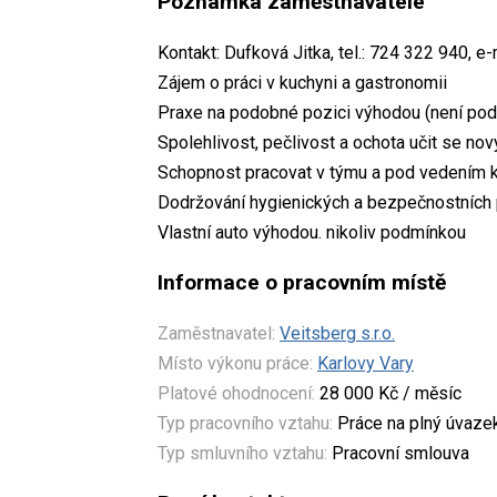
Poznámka zaměstnavatele
Kontakt: Dufková Jitka, tel.: 724 322 940, e
Zájem o práci v kuchyni a gastronomii
Praxe na podobné pozici výhodou (není po
Spolehlivost, pečlivost a ochota učit se n
Schopnost pracovat v týmu a pod vedením 
Dodržování hygienických a bezpečnostních
Vlastní auto výhodou. nikoliv podmínkou
Informace o pracovním místě
Zaměstnavatel:
Veitsberg s.r.o.
Místo výkonu práce:
Karlovy Vary
Platové ohodnocení:
28 000 Kč / měsíc
Typ pracovního vztahu:
Práce na plný úvaze
Typ smluvního vztahu:
Pracovní smlouva