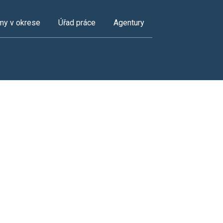
my v okrese
Úřad práce
Agentury