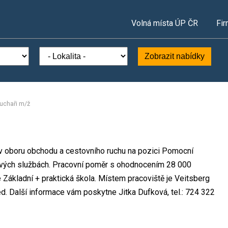
Volná místa ÚP ČR
Fir
Zobrazit nabídky
uchaři m/ž
o v oboru obchodu a cestovního ruchu na pozici Pomocní
sových službách. Pracovní poměr s ohodnocením 28 000
Základní + praktická škola. Místem pracoviště je Veitsberg
ed. Další informace vám poskytne Jitka Dufková, tel.: 724 322