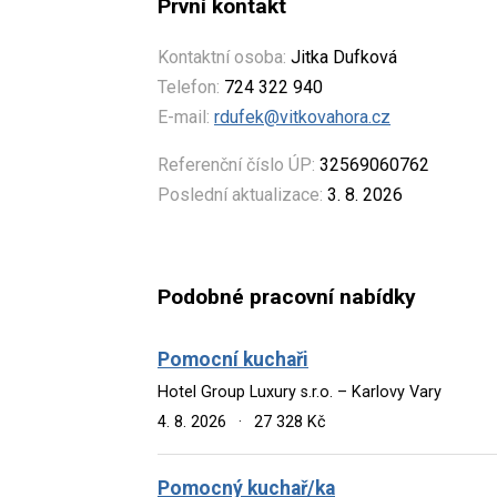
První kontakt
Kontaktní osoba:
Jitka Dufková
Telefon:
724 322 940
E-mail:
rdufek@vitkovahora.cz
Referenční číslo ÚP:
32569060762
Poslední aktualizace:
3. 8. 2026
Podobné pracovní nabídky
Pomocní kuchaři
Hotel Group Luxury s.r.o. – Karlovy Vary
4. 8. 2026
·
27 328 Kč
Pomocný kuchař/ka