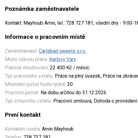
Poznámka zaměstnavatele
Kontakt: Mayhoub Amin, tel.: 728 727 181, všední dny - 9:00-1
Informace o pracovním místě
Zaměstnavatel:
Carlsbad sweets s.r.o.
Místo výkonu práce:
Karlovy Vary
Platové ohodnocení:
22 400 Kč / měsíc
Typ pracovního vztahu:
Práce na plný úvazek, Práce na zkrác
Minimální počet hodin týdně:
20
Pracovní poměr:
Na dobu určitou do 31.12.2026
Typ smluvního vztahu:
Pracovní smlouva, Dohoda o provedení 
První kontakt
Kontaktní osoba:
Amin Mayhoub
Telefon:
728 727 181