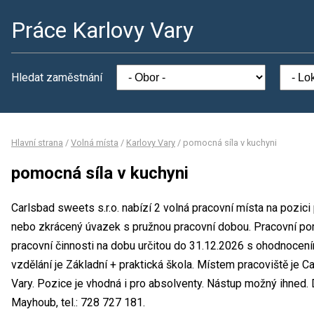
Práce Karlovy Vary
Hledat zaměstnání
Hlavní strana
/
Volná místa
/
Karlovy Vary
/
pomocná síla v kuchyni
pomocná síla v kuchyni
Carlsbad sweets s.r.o. nabízí 2 volná pracovní místa na pozici
nebo zkrácený úvazek s pružnou pracovní dobou. Pracovní p
pracovní činnosti na dobu určitou do 31.12.2026 s ohodnoce
vzdělání je Základní + praktická škola. Místem pracoviště je Ca
Vary. Pozice je vhodná i pro absolventy. Nástup možný ihned
Mayhoub, tel.: 728 727 181.