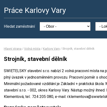
Práce Karlovy Vary
Hledat zaměstnání
Hlavní strana
/
Volná místa
/
Karlovy Vary
/
Strojník, stavební dělník
Strojník, stavební dělník
SWIETELSKY stavební s.r.o. nabízí 2 volná pracovní místa na po
plný úvazek v jednosměnném provozu. Pracovní poměr s oho
Minimální požadované vzdělání je Základní + praktická škola
stavební s.r.o. - 002, okres Karlovy Vary. Nástup možný ihned
Klementová, tel.: 724 205 080, e-mail: r.klementova@swietelsk