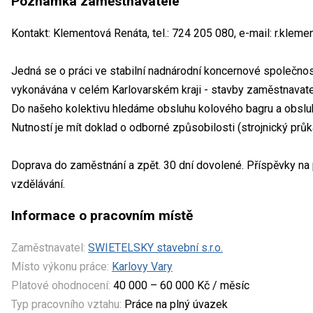
Poznámka zaměstnavatele
Kontakt: Klementová Renáta, tel.: 724 205 080, e-mail: r.klem
Jedná se o práci ve stabilní nadnárodní koncernové společno
vykonávána v celém Karlovarském kraji - stavby zaměstnavate
Do našeho kolektivu hledáme obsluhu kolového bagru a obslu
Nutností je mít doklad o odborné způsobilosti (strojnický průk
Doprava do zaměstnání a zpět. 30 dní dovolené. Příspěvky na p
vzdělávání.
Informace o pracovním místě
Zaměstnavatel:
SWIETELSKY stavební s.r.o.
Místo výkonu práce:
Karlovy Vary
Platové ohodnocení:
40 000 – 60 000 Kč / měsíc
Typ pracovního vztahu:
Práce na plný úvazek