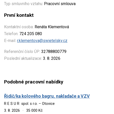
Typ smluvního vztahu:
Pracovní smlouva
První kontakt
Kontaktní osoba:
Renáta Klementová
Telefon:
724 205 080
E-mail:
r.klementova@swietelsky.cz
Referenční číslo ÚP:
32788800779
Poslední aktualizace:
3. 8. 2026
Podobné pracovní nabídky
Řidič/ka kolového bagru, nakladače a VZV
R E S U R spol. s r.o. – Otovice
3. 8. 2026
·
35 000 Kč