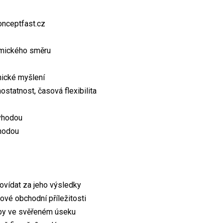
onceptfast.cz
omického směru
nické myšlení
statnost, časová flexibilita
ýhodou
ýhodou
ovídat za jeho výsledky
ové obchodní příležitosti
eby ve svěřeném úseku