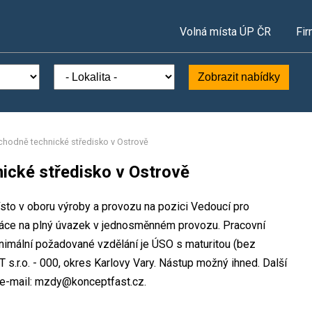
Volná místa ÚP ČR
Fir
Zobrazit nabídky
hodně technické středisko v Ostrově
ické středisko v Ostrově
ísto v oboru výroby a provozu na pozici Vedoucí pro
ráce na plný úvazek v jednosměnném provozu. Pracovní
imální požadované vzdělání je ÚSO s maturitou (bez
 s.r.o. - 000, okres Karlovy Vary. Nástup možný ihned. Další
 e-mail: mzdy@konceptfast.cz.