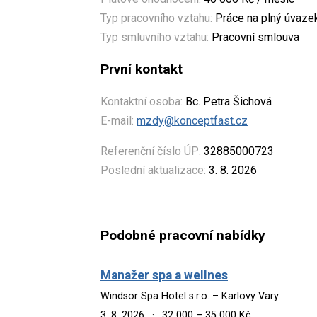
Typ pracovního vztahu:
Práce na plný úvaze
Typ smluvního vztahu:
Pracovní smlouva
První kontakt
Kontaktní osoba:
Bc. Petra Šichová
E-mail:
mzdy@konceptfast.cz
Referenční číslo ÚP:
32885000723
Poslední aktualizace:
3. 8. 2026
Podobné pracovní nabídky
Manažer spa a wellnes
Windsor Spa Hotel s.r.o. – Karlovy Vary
3. 8. 2026
·
32 000 – 35 000 Kč