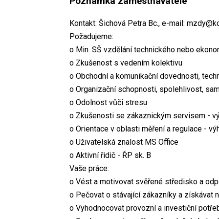
Poznámka zaměstnavatele
Kontakt: Šichová Petra Bc., e-mail: mzdy@k
Požadujeme:
o Min. SŠ vzdělání technického nebo ekon
o Zkušenost s vedením kolektivu
o Obchodní a komunikační dovednosti, tech
o Organizační schopnosti, spolehlivost, samo
o Odolnost vůči stresu
o Zkušenosti se zákaznickým servisem - v
o Orientace v oblasti měření a regulace - v
o Uživatelská znalost MS Office
o Aktivní řidič - ŘP sk. B
Vaše práce:
o Vést a motivovat svěřené středisko a odp
o Pečovat o stávající zákazníky a získávat n
o Vyhodnocovat provozní a investiční potř