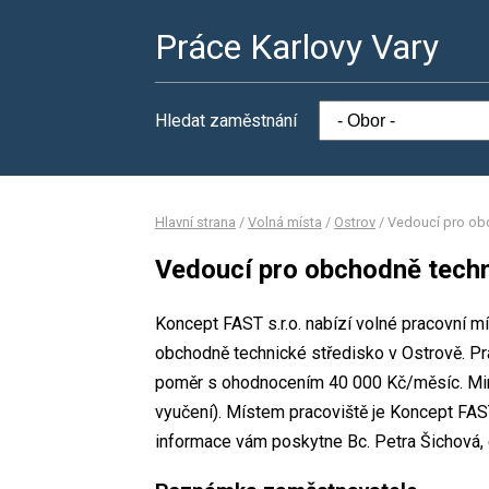
Práce Karlovy Vary
Hledat zaměstnání
Hlavní strana
/
Volná místa
/
Ostrov
/
Vedoucí pro obc
Vedoucí pro obchodně techn
Koncept FAST s.r.o. nabízí volné pracovní m
obchodně technické středisko v Ostrově. P
poměr s ohodnocením 40 000 Kč/měsíc. Min
vyučení). Místem pracoviště je Koncept FAST
informace vám poskytne Bc. Petra Šichová,