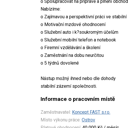
o Spolupracovat na přípravě a plnění obchod
Nabízíme:
o Zajímavou a perspektivní práci ve stabilní
o Motivační mzdové ohodnocení
o Služební auto i k?soukromým účelům
o Služební mobilní telefon a notebook
o Firemní vzdělávání a školení
o Zaměstnání na dobu neurčitou
o 5 týdnů dovolené
Nástup možný ihned nebo dle dohody
stabilní zázemí společnosti.
Informace o pracovním místě
Zaměstnavatel:
Koncept FAST s.r.o.
Místo výkonu práce:
Ostrov
Platové ohodnocení:
40 000 Kč / měsíc