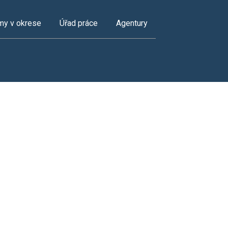
my v okrese
Úřad práce
Agentury