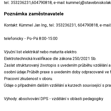
tel.: 353236231,604790818, e-mail: kummel.j@stavebniskolak
Poznámka zaměstnavatele
Kontakt: Kümmel Jan Ing., tel.: 353236231, 604790818, e-mai
telefonicky - Po-Pá 8:00-15:00
Výuční list elektrikář nebo maturita elektro.
Elektrotechnická kvalifikace dle zákona 250/2021 Sb.
Zaslat strukturovaný životopis s uvedením průběhu vzdělání a
osobní údaje.Průběh praxe s uvedením doby odpracované ve fi
Pracovní zkušenost v oboru.
Údaje o případném dalším vzdělání a kurzech související s pra
Výhody: absolvování DPS - vzdělání v oblasti pedagogiky