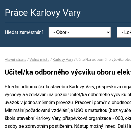
Práce Karlovy Vary
Hledat zaměstnání
Hlavní strana
/
Volná místa
/
Karlovy Vary
/
Učitel/ka odborného výcviku obor
Učitel/ka odborného výcviku oboru elekt
Střední odborná škola stavební Karlovy Vary, příspěvková org
výchovy a vzdělávání na pozici Učitel/ka odborného výcviku ob
úvazek v jednosměnném provozu. Pracovní poměr s ohodnoce
Minimální požadované vzdělání je ÚSO s maturitou (bez vyučen
škola stavební Karlovy Vary, příspěvková organizace - 000, ok
osoby se zdravotním postižením. Nástup možný ihned. Další 