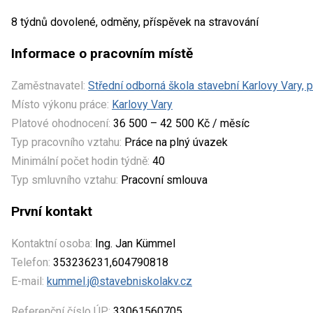
8 týdnů dovolené, odměny, příspěvek na stravování
Informace o pracovním místě
Zaměstnavatel:
Střední odborná škola stavební Karlovy Vary, 
Místo výkonu práce:
Karlovy Vary
Platové ohodnocení:
36 500 – 42 500 Kč / měsíc
Typ pracovního vztahu:
Práce na plný úvazek
Minimální počet hodin týdně:
40
Typ smluvního vztahu:
Pracovní smlouva
První kontakt
Kontaktní osoba:
Ing. Jan Kümmel
Telefon:
353236231,604790818
E-mail:
kummel.j@stavebniskolakv.cz
Referenční číslo ÚP:
33061560705