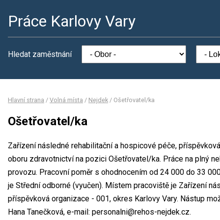
Práce Karlovy Vary
Hledat zaměstnání
Hlavní strana
/
Volná místa
/
Nejdek
/
Ošetřovatel/ka
Ošetřovatel/ka
Zařízení následné rehabilitační a hospicové péče, příspěvková
oboru zdravotnictví na pozici Ošetřovatel/ka. Práce na plný 
provozu. Pracovní poměr s ohodnocením od 24 000 do 33 000
je Střední odborné (vyučen). Místem pracoviště je Zařízení ná
příspěvková organizace - 001, okres Karlovy Vary. Nástup mo
Hana Tanečková, e-mail: personalni@rehos-nejdek.cz.