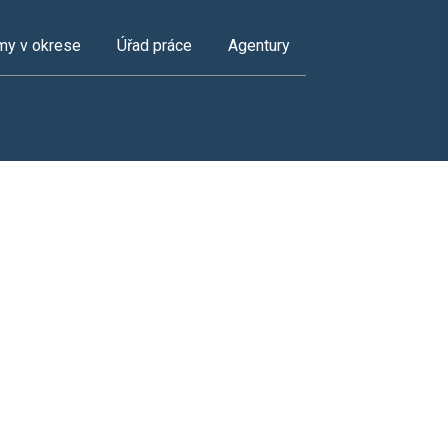
my v okrese
Úřad práce
Agentury