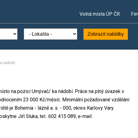
Volná místa ÚP ČR
Fir
Zobrazit nabídky
a nádobí
 místo na pozici Umývač/ ka nádobí. Práce na plný úvazek v
hodnocením 23 000 Kč/měsíc. Minimální požadované vzdělání
ště je Bohemia - lázně a. s. - 000, okres Karlovy Vary.
kytne Jiří Sluka, tel.: 602 415 089, e-mail: