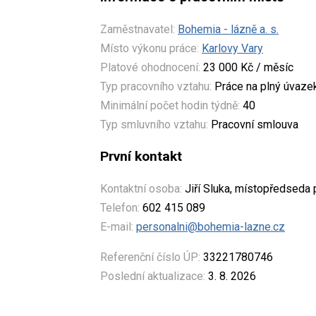
Zaměstnavatel:
Bohemia - lázně a. s.
Místo výkonu práce:
Karlovy Vary
Platové ohodnocení:
23 000 Kč / měsíc
Typ pracovního vztahu:
Práce na plný úvaze
Minimální počet hodin týdně:
40
Typ smluvního vztahu:
Pracovní smlouva
První kontakt
Kontaktní osoba:
Jiří Sluka, místopředseda
Telefon:
602 415 089
E-mail:
personalni@bohemia-lazne.cz
Referenční číslo ÚP:
33221780746
Poslední aktualizace:
3. 8. 2026