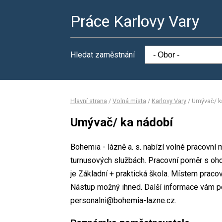
Práce Karlovy Vary
Hledat zaměstnání
Hlavní strana
/
Volná místa
/
Karlovy Vary
/
Umývač/ k
Umývač/ ka nádobí
Bohemia - lázně a. s. nabízí volné pracovní
turnusových službách. Pracovní poměr s o
je Základní + praktická škola. Místem pracovi
Nástup možný ihned. Další informace vám pos
personalni@bohemia-lazne.cz.