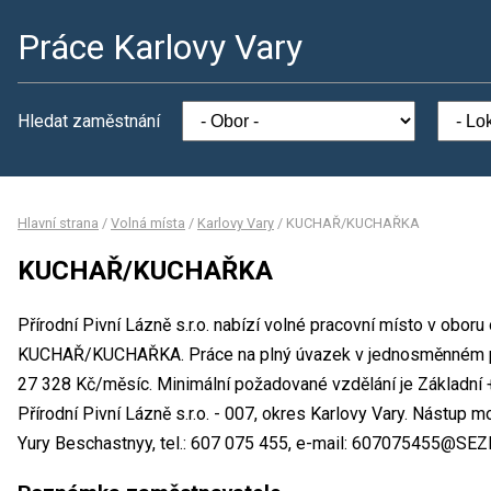
Práce Karlovy Vary
Hledat zaměstnání
Hlavní strana
/
Volná místa
/
Karlovy Vary
/
KUCHAŘ/KUCHAŘKA
KUCHAŘ/KUCHAŘKA
Přírodní Pivní Lázně s.r.o. nabízí volné pracovní místo v obor
KUCHAŘ/KUCHAŘKA. Práce na plný úvazek v jednosměnném p
27 328 Kč/měsíc. Minimální požadované vzdělání je Základní +
Přírodní Pivní Lázně s.r.o. - 007, okres Karlovy Vary. Nástup
Yury Beschastnyy, tel.: 607 075 455, e-mail: 607075455@SE