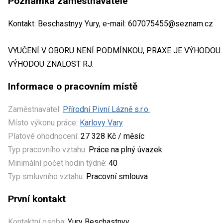
Poznámka zaměstnavatele
Kontakt: Beschastnyy Yury, e-mail: 607075455@seznam.cz
VYUČENÍ V OBORU NENÍ PODMÍNKOU, PRAXE JE VÝHODOU.
VÝHODOU ZNALOST RJ.
Informace o pracovním místě
Zaměstnavatel:
Přírodní Pivní Lázně s.r.o.
Místo výkonu práce:
Karlovy Vary
Platové ohodnocení:
27 328 Kč / měsíc
Typ pracovního vztahu:
Práce na plný úvazek
Minimální počet hodin týdně:
40
Typ smluvního vztahu:
Pracovní smlouva
První kontakt
Kontaktní osoba:
Yury Beschastnyy