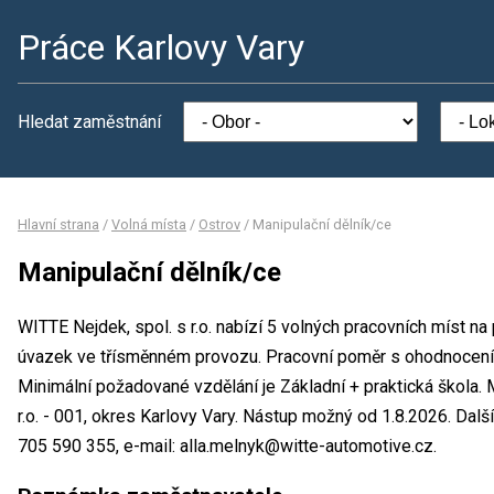
Práce Karlovy Vary
Hledat zaměstnání
Hlavní strana
/
Volná místa
/
Ostrov
/
Manipulační dělník/ce
Manipulační dělník/ce
WITTE Nejdek, spol. s r.o. nabízí 5 volných pracovních míst na
úvazek ve třísměnném provozu. Pracovní poměr s ohodnocen
Minimální požadované vzdělání je Základní + praktická škola. 
r.o. - 001, okres Karlovy Vary. Nástup možný od 1.8.2026. Dalš
705 590 355, e-mail: alla.melnyk@witte-automotive.cz.