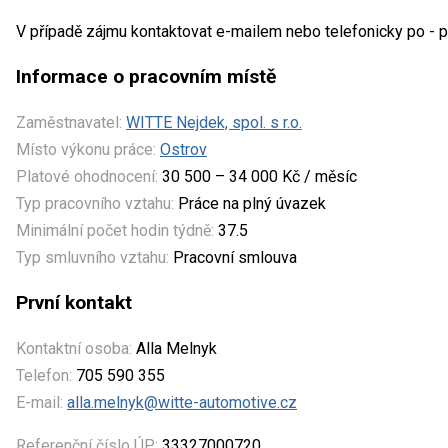
V případě zájmu kontaktovat e-mailem nebo telefonicky po - p
Informace o pracovním místě
Zaměstnavatel:
WITTE Nejdek, spol. s r.o.
Místo výkonu práce:
Ostrov
Platové ohodnocení:
30 500 – 34 000 Kč / měsíc
Typ pracovního vztahu:
Práce na plný úvazek
Minimální počet hodin týdně:
37.5
Typ smluvního vztahu:
Pracovní smlouva
První kontakt
Kontaktní osoba:
Alla Melnyk
Telefon:
705 590 355
E-mail:
alla.melnyk@witte-automotive.cz
Referenční číslo ÚP:
33327000720