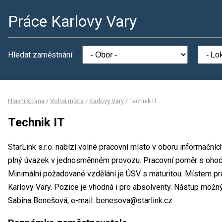
Práce Karlovy Vary
Hledat zaměstnání
Hlavní strana
/
Volná místa
/
Karlovy Vary
/
Technik IT
Technik IT
StarLink s.r.o. nabízí volné pracovní místo v oboru informačníc
plný úvazek v jednosměnném provozu. Pracovní poměr s oho
Minimální požadované vzdělání je ÚSV s maturitou. Místem prac
Karlovy Vary. Pozice je vhodná i pro absolventy. Nástup možn
Sabina Benešová, e-mail: benesova@starlink.cz.