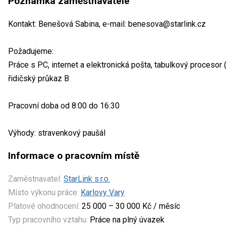
Poznámka zaměstnavatele
Kontakt: Benešová Sabina, e-mail: benesova@starlink.cz
Požadujeme:
Práce s PC, internet a elektronická pošta, tabulkový procesor 
řidičský průkaz B
Pracovní doba od 8:00 do 16:30
Výhody: stravenkový paušál
Informace o pracovním místě
Zaměstnavatel:
StarLink s.r.o.
Místo výkonu práce:
Karlovy Vary
Platové ohodnocení:
25 000 – 30 000 Kč / měsíc
Typ pracovního vztahu:
Práce na plný úvazek