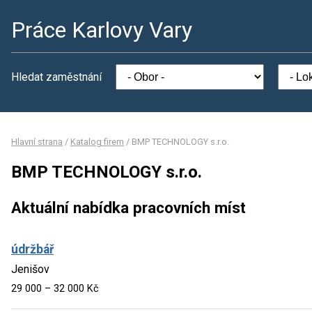
Práce Karlovy Vary
Hledat zaměstnání
Hlavní strana
/
Katalog firem
/
BMP TECHNOLOGY s.r.o.
BMP TECHNOLOGY s.r.o.
Aktuální nabídka pracovních míst
údržbář
Jenišov
29 000 – 32 000 Kč