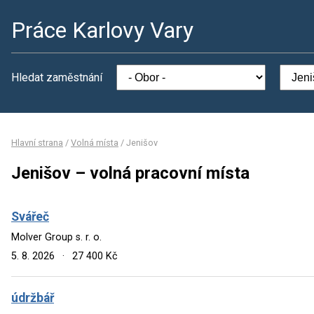
Práce Karlovy Vary
Hledat zaměstnání
Hlavní strana
/
Volná místa
/
Jenišov
Jenišov – volná pracovní místa
Svářeč
Molver Group s. r. o.
5. 8. 2026
·
27 400 Kč
údržbář