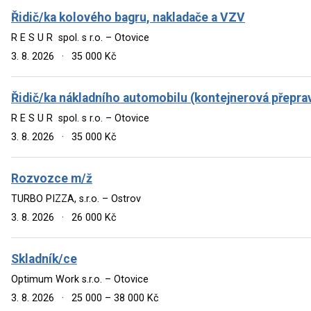
Řidič/ka kolového bagru, nakladače a VZV
R E S U R spol. s r.o. – Otovice
3. 8. 2026
·
35 000 Kč
Řidič/ka nákladního automobilu (kontejnerová přepra
R E S U R spol. s r.o. – Otovice
3. 8. 2026
·
35 000 Kč
Rozvozce m/ž
TURBO PIZZA, s.r.o. – Ostrov
3. 8. 2026
·
26 000 Kč
Skladník/ce
Optimum Work s.r.o. – Otovice
3. 8. 2026
·
25 000 – 38 000 Kč