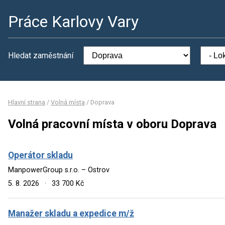
Práce Karlovy Vary
Hledat zaměstnání
Hlavní strana
/
Volná místa
/
Doprava
Volná pracovní místa v oboru Doprava
Operátor skladu
ManpowerGroup s.r.o. – Ostrov
5. 8. 2026
·
33 700 Kč
Manažer skladu a expedice m/ž