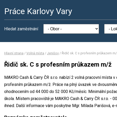
Práce Karlovy Vary
Hledat zaměstnání
Hlavní strana
/
Volná místa
/
Jenišov
/
Řidič sk. C s profesním průkazem m/
Řidič sk. C s profesním průkazem m/ž
MAKRO Cash & Carry ČR s.r.o. nabízí 2 volná pracovní místa v 
profesním průkazem m/ž. Práce na plný úvazek ve dvousměn
ohodnocením od 44 000 do 52 000 Kč/měsíc. Minimální požado
škola. Místem pracoviště je MAKRO Cash & Carry ČR s.r.o. - 0
ihned. Další informace vám poskytne Mgr. Milada Parišová, e-