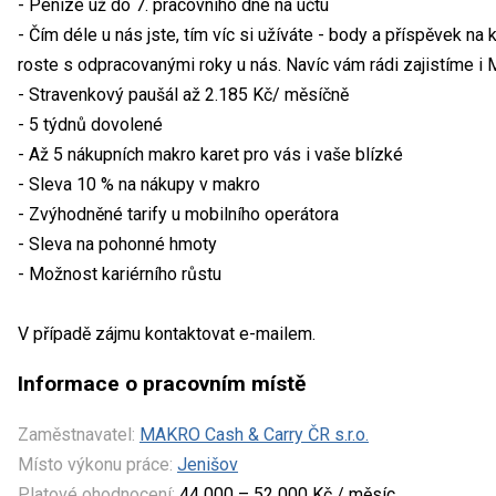
- Peníze už do 7. pracovního dne na účtu
- Čím déle u nás jste, tím víc si užíváte - body a příspěvek na 
roste s odpracovanými roky u nás. Navíc vám rádi zajistíme i M
- Stravenkový paušál až 2.185 Kč/ měsíčně
- 5 týdnů dovolené
- Až 5 nákupních makro karet pro vás i vaše blízké
- Sleva 10 % na nákupy v makro
- Zvýhodněné tarify u mobilního operátora
- Sleva na pohonné hmoty
- Možnost kariérního růstu
V případě zájmu kontaktovat e-mailem.
Informace o pracovním místě
Zaměstnavatel:
MAKRO Cash & Carry ČR s.r.o.
Místo výkonu práce:
Jenišov
Platové ohodnocení:
44 000 – 52 000 Kč / měsíc