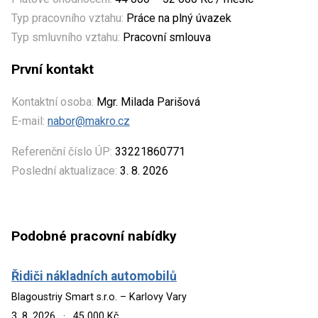
Typ pracovního vztahu:
Práce na plný úvazek
Typ smluvního vztahu:
Pracovní smlouva
První kontakt
Kontaktní osoba:
Mgr. Milada Parišová
E-mail:
nabor@makro.cz
Referenční číslo ÚP:
33221860771
Poslední aktualizace:
3. 8. 2026
Podobné pracovní nabídky
Řidiči nákladních automobilů
Blagoustriy Smart s.r.o. – Karlovy Vary
3. 8. 2026
·
45 000 Kč