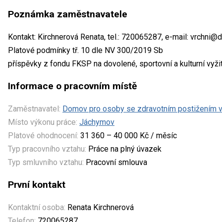
Poznámka zaměstnavatele
Kontakt: Kirchnerová Renata, tel.: 720065287, e-mail: vrchni
Platové podmínky tř. 10 dle NV 300/2019 Sb
příspěvky z fondu FKSP na dovolené, sportovní a kulturní vyžit
Informace o pracovním místě
Zaměstnavatel:
Domov pro osoby se zdravotním postižením v
Místo výkonu práce:
Jáchymov
Platové ohodnocení:
31 360 – 40 000 Kč / měsíc
Typ pracovního vztahu:
Práce na plný úvazek
Typ smluvního vztahu:
Pracovní smlouva
První kontakt
Kontaktní osoba:
Renata Kirchnerová
Telefon:
720065287