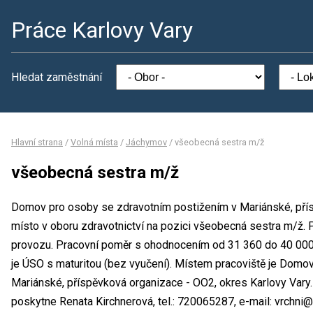
Práce Karlovy Vary
Hledat zaměstnání
Hlavní strana
/
Volná místa
/
Jáchymov
/
všeobecná sestra m/ž
všeobecná sestra m/ž
Domov pro osoby se zdravotním postižením v Mariánské, přís
místo v oboru zdravotnictví na pozici všeobecná sestra m/ž. 
provozu. Pracovní poměr s ohodnocením od 31 360 do 40 000
je ÚSO s maturitou (bez vyučení). Místem pracoviště je Domo
Mariánské, příspěvková organizace - OO2, okres Karlovy Vary
poskytne Renata Kirchnerová, tel.: 720065287, e-mail: vrchn