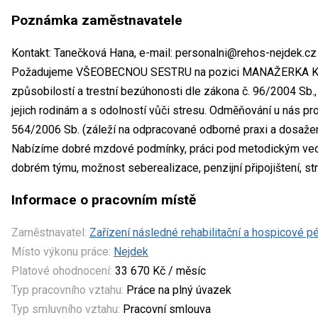
Poznámka zaměstnavatele
Kontakt: Tanečková Hana, e-mail: personalni@rehos-nejdek.cz
Požadujeme VŠEOBECNOU SESTRU na pozici MANAŽERKA KVAL
způsobilostí a trestní bezúhonosti dle zákona č. 96/2004 Sb.
jejich rodinám a s odolností vůči stresu. Odměňování u nás pr
564/2006 Sb. (záleží na odpracované odborné praxi a dosaže
Nabízíme dobré mzdové podmínky, práci pod metodickým vede
dobrém týmu, možnost seberealizace, penzijní připojištení, st
Informace o pracovním místě
Zaměstnavatel:
Zařízení následné rehabilitační a hospicové p
Místo výkonu práce:
Nejdek
Platové ohodnocení:
33 670 Kč / měsíc
Typ pracovního vztahu:
Práce na plný úvazek
Typ smluvního vztahu:
Pracovní smlouva