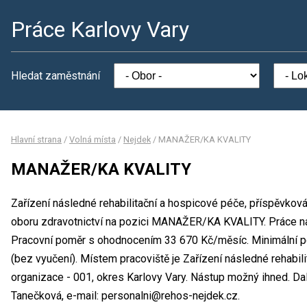
Práce Karlovy Vary
Hledat zaměstnání
Hlavní strana
/
Volná místa
/
Nejdek
/
MANAŽER/KA KVALITY
MANAŽER/KA KVALITY
Zařízení následné rehabilitační a hospicové péče, příspěvková
oboru zdravotnictví na pozici MANAŽER/KA KVALITY. Práce n
Pracovní poměr s ohodnocením 33 670 Kč/měsíc. Minimální p
(bez vyučení). Místem pracoviště je Zařízení následné rehabil
organizace - 001, okres Karlovy Vary. Nástup možný ihned. D
Tanečková, e-mail: personalni@rehos-nejdek.cz.