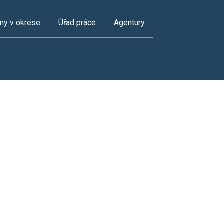
my v okrese
Úřad práce
Agentury