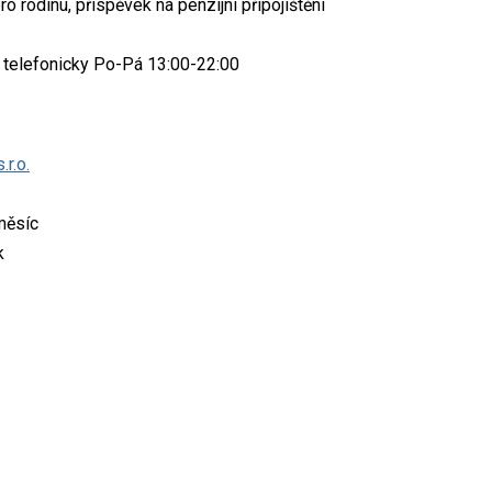
o rodinu, příspěvek na penzijní připojištění
 telefonicky Po-Pá 13:00-22:00
r.o.
měsíc
k