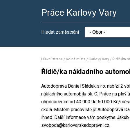
Práce Karlovy Vary
Hledat zaměstnání
Hlavní strana
/
Volná místa
/
Karlovy Vary
/
Řidič/ka n
Řidič/ka nákladního automob
Autodoprava Daniel Sládek s.r.o. nabízí 2 vo
nákladního automobilu sk. C. Práce na plný
ohodnocením od 40 000 do 60 000 Kč/měsíc.
škola. Místem pracoviště je Autodoprava Dan
ihned. Další informace vám poskytne Jakub S
svoboda@karlovarskadopravni.cz.