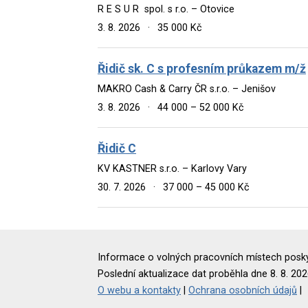
R E S U R spol. s r.o. – Otovice
3. 8. 2026
·
35 000 Kč
Řidič sk. C s profesním průkazem m/ž
MAKRO Cash & Carry ČR s.r.o. – Jenišov
3. 8. 2026
·
44 000 – 52 000 Kč
Řidič C
KV KASTNER s.r.o. – Karlovy Vary
30. 7. 2026
·
37 000 – 45 000 Kč
Informace o volných pracovních místech poskyt
Poslední aktualizace dat proběhla dne 8. 8. 202
O webu a kontakty
|
Ochrana osobních údajů
|