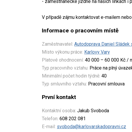
- zaměstnanecké jízdné na našich linkách i pr
V případě zájmu kontaktovat e-mailem nebo
Informace o pracovním místě
Zaměstnavatel:
Autodoprava Daniel Sládek s.
Místo výkonu práce:
Karlovy Vary
Platové ohodnocení:
40 000 – 60 000 Kč / 
Typ pracovního vztahu:
Práce na plný úvaze
Minimální počet hodin týdně:
40
Typ smluvního vztahu:
Pracovní smlouva
První kontakt
Kontaktní osoba:
Jakub Svoboda
Telefon:
608 202 081
E-mail:
svoboda@karlovarskadopravni.cz