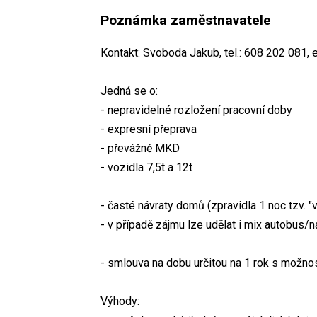
Poznámka zaměstnavatele
Kontakt: Svoboda Jakub, tel.: 608 202 081,
Jedná se o:
- nepravidelné rozložení pracovní doby
- expresní přeprava
- převážně MKD
- vozidla 7,5t a 12t
- časté návraty domů (zpravidla 1 noc tzv. "
- v případě zájmu lze udělat i mix autobus/
- smlouva na dobu určitou na 1 rok s možno
Výhody: