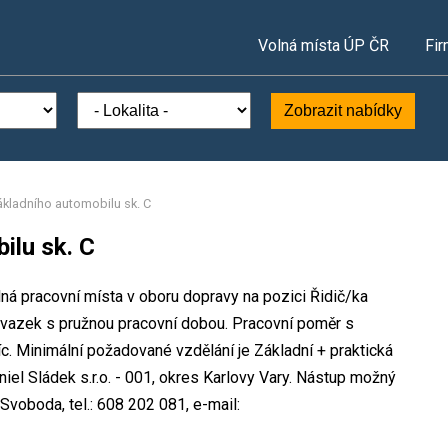
Volná místa ÚP ČR
Fir
Zobrazit nabídky
ákladního automobilu sk. C
ilu sk. C
lná pracovní místa v oboru dopravy na pozici Řidič/ka
 úvazek s pružnou pracovní dobou. Pracovní poměr s
 Minimální požadované vzdělání je Základní + praktická
iel Sládek s.r.o. - 001, okres Karlovy Vary. Nástup možný
voboda, tel.: 608 202 081, e-mail: