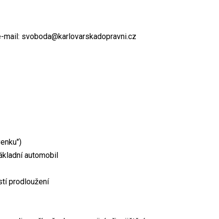
 e-mail: svoboda@karlovarskadopravni.cz
venku")
nákladní automobil
stí prodloužení